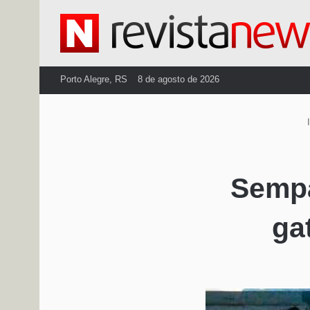
Porto Alegre, RS
8 de agosto de 2026
I
Sempa
ga