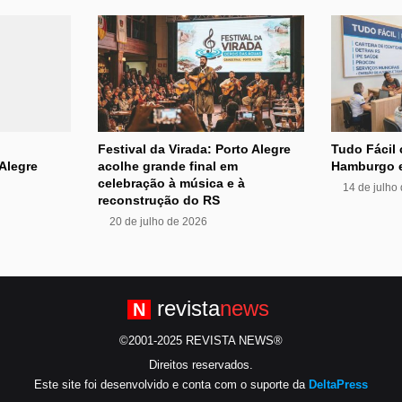
Festival da Virada: Porto Alegre
Tudo Fácil
Alegre
acolhe grande final em
Hamburgo 
celebração à música e à
14 de julho
reconstrução do RS
20 de julho de 2026
revista
news
N
©2001-2025 REVISTA NEWS®
Direitos reservados.
Este site foi desenvolvido e conta com o suporte da
DeltaPress