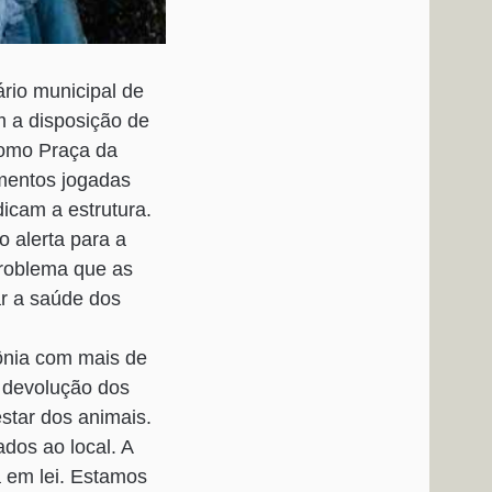
rio municipal de
m a disposição de
como Praça da
imentos jogadas
icam a estrutura.
o alerta para a
problema que as
ar a saúde dos
ônia com mais de
e devolução dos
star dos animais.
dos ao local. A
a em lei. Estamos