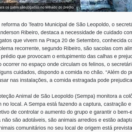
a os gatos são jogadas no telhado do prédio
reforma do Teatro Municipal de São Leopoldo, o secretá
Anderson Ribeiro, destaca a necessidade de cuidado co
 gatos que vivem na Praça 20 de Setembro, conhecida 
blema recorrente, segundo Ribeiro, são sacolas com al
 prédio que provocam o entupimento das calhas e prejud
ocorrer no espaço onde circulam os felinos, o secretári
lguns cuidados, dispondo a comida no chão. “Além do 
sar nas instalações, a comida estragada pode prejudic
roteção Animal de São Leopoldo (Sempa) monitora a col
 no local. A Sempa está fazendo a captura, castração 
tivo de controlar o aumento do grupo e garantir o bem-e
 não são adotáveis, são animais arredios e estão adapta
mais comunitários no seu local de origem está previst