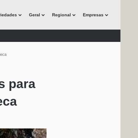
riedades
Geral
Regional
Empresas
teca
s para
eca