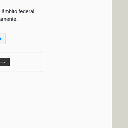
 âmbito federal,
vamente.
a
e-mail