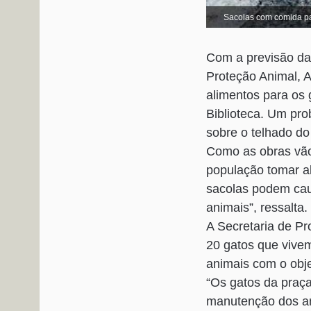
Sacolas com comida par
Com a previsão da 
Proteção Animal, 
alimentos para os
Biblioteca. Um pro
sobre o telhado do
Como as obras vão 
população tomar a
sacolas podem cau
animais”, ressalta.
A Secretaria de P
20 gatos que vivem
animais com o obje
“Os gatos da praça
manutenção dos ani