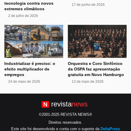
tecnologia contra novos
17 de junho de 2026
extremos climáticos
2 de julho de 2026
Industrializar é preciso: o
Orquestra e Coro Sinfônico
efeito multiplicador de
da OSPA faz apresentação
empregos
gratuita em Novo Hamburgo
24 de maio de 2026
13 de maio de 2026
revista
news
N
©2001-2025 REVISTA NEWS®
Direitos reservados.
Este site foi desenvolvido e conta com o suporte da
DeltaPress