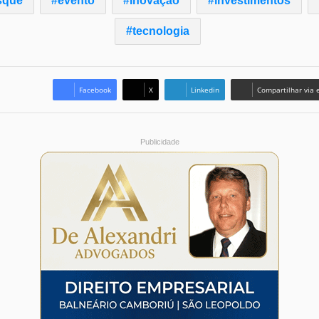
sque
evento
Inovação
investimentos
tecnologia
Facebook
X
Linkedin
Compartilhar via 
Publicidade