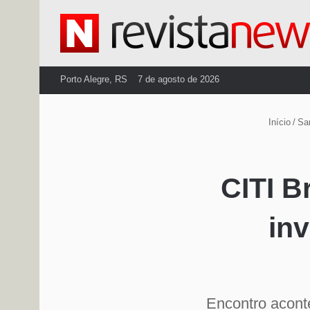
Porto Alegre, RS
7 de agosto de 2026
Início
/
Sa
CITI B
in
Encontro aconte