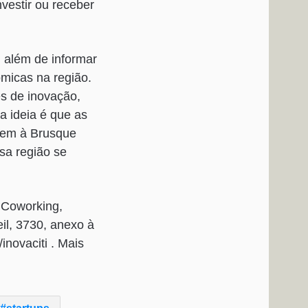
vestir ou receber
 além de informar
ômicas na região.
s de inovação,
a ideia é que as
ntem à Brusque
sa região se
 Coworking,
il, 3730, anexo à
inovaciti . Mais