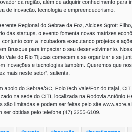
vador da região, além de adquirir conhecimento para in
rea de inovação, tecnologia e empreendedorismo.
rente Regional do Sebrae da Foz, Alcides Sgrott Filho,
rio das startups, o evento fomenta novas matrizes econ
 conjunto com a incubadora executando projetos e açõe
 em Brusque para impactar o seu desenvolvimento. Noss
do Vale do Rio Tijucas comecem a se organizar e se ju
com inovações e tecnologias também. Queremos que nos
z mais neste setor”, salienta.
m apoio do Sebrae/SC, PoloTech Vale/Foz do Itajaí, CIT
zado na sede do CITI, localizada na Rodovia Antônio He
s são limitadas e podem ser feitas pelo site www.abre.ai/
ser obtidas pelo telefone (47) 3255-6109.