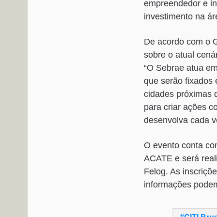
empreendedor e ino
investimento na á
De acordo com o Ge
sobre o atual cená
“O Sebrae atua em
que serão fixados
cidades próximas 
para criar ações 
desenvolva cada ve
O evento conta co
ACATE e será reali
Felog. As inscriçõe
informações podem 