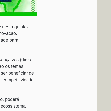
 nesta quinta-
inovação,
dade para
onçalves (diretor
rão os temas
ser beneficiar de
e competitividade
ro, poderá
 ecossistema