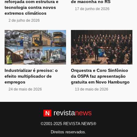
reforçada com estrutura e
de maconha no RS
tecnologia contra novos
17 de junho de 2026
extremos climáticos
2 de julho de 2026
Industrializar é preciso: o
Orquestra e Coro Sinfônico
efeito multiplicador de
da OSPA faz apresentação
empregos
gratuita em Novo Hamburgo
24 de maio de 2026
13 de maio de 2026
revista
news
N
©2001-2025 REVISTA NEWS®
Direitos reservados.