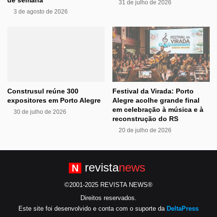
de semana
31 de julho de 2026
3 de agosto de 2026
Construsul reúne 300
Festival da Virada: Porto
expositores em Porto Alegre
Alegre acolhe grande final
em celebração à música e à
30 de julho de 2026
reconstrução do RS
20 de julho de 2026
revista
news
N
©2001-2025 REVISTA NEWS®
Direitos reservados.
Este site foi desenvolvido e conta com o suporte da
DeltaPress