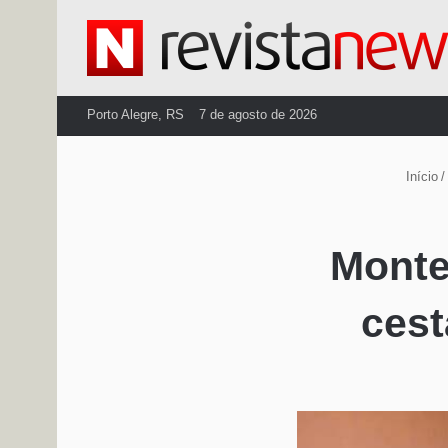
Porto Alegre, RS
7 de agosto de 2026
Início
/
Monte
cest