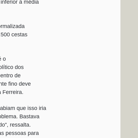
inferior à média
ormalizada
.500 cestas
é o
lítico dos
Centro de
nte fino deve
 Ferreira.
abiam que isso iria
oblema. Bastava
o”, ressalta.
as pessoas para