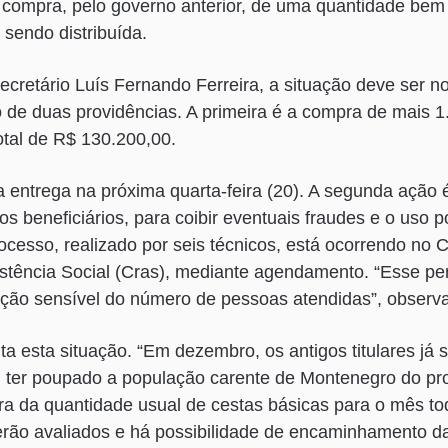
 a compra, pelo governo anterior, de uma quantidade bem 
sendo distribuída.
cretário Luís Fernando Ferreira, a situação deve ser n
 de duas providências. A primeira é a compra de mais 1
total de R$ 130.200,00.
a entrega na próxima quarta-feira (20). A segunda ação 
s beneficiários, para coibir eventuais fraudes e o uso po
ocesso, realizado por seis técnicos, está ocorrendo no 
stência Social (Cras), mediante agendamento. “Esse pe
ção sensível do número de pessoas atendidas”, observa
ta esta situação. “Em dezembro, os antigos titulares já s
m ter poupado a população carente de Montenegro do pr
ra da quantidade usual de cestas básicas para o mês tod
rão avaliados e há possibilidade de encaminhamento d