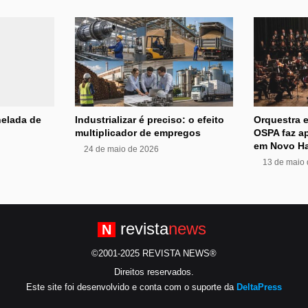
nelada de
Industrializar é preciso: o efeito
Orquestra e
multiplicador de empregos
OSPA faz ap
em Novo H
24 de maio de 2026
13 de maio
revista
news
N
©2001-2025 REVISTA NEWS®
Direitos reservados.
Este site foi desenvolvido e conta com o suporte da
DeltaPress