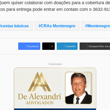
 Quem quiser colaborar com doações para a cobertura d
tos para entrega pode entrar em contato com o 3632-91
cestas básicas
CRAs Montenegro
Montenegro
Facebook
X
Linkedin
Compartilhar via 
Publicidade