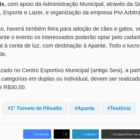
is
, com apoio da Administração Municipal, através da Se
, Esporte e Lazer, e organização da empresa Pivi Arbit
o, haverá também feira para adoção de cães e gatos, v
rante o evento os interessados poderão optar pelo cadas
l à conta de luz, com destinação à Apante. Todo o lucr
de.
zado no Centro Esportivo Municipal (antigo Sesi), a part
s categorias em duplas ou individual, devem ser realizad
de R$30,00.
1° Torneio de Pênaltis
Apante
Teutônia
Facebook
X
Linkedin
Compartilhar via 