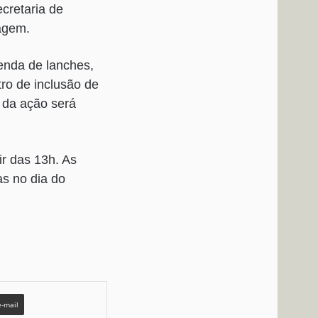
cretaria de
ragem.
enda de lanches,
tro de inclusão de
o da ação será
ir das 13h. As
as no dia do
e-mail