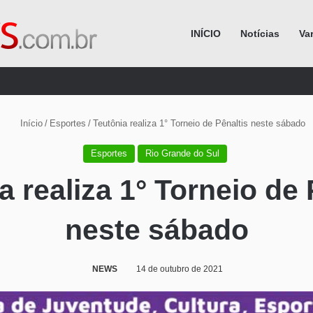
INÍCIO
Notícias
Va
Procurar por
Início
/
Esportes
/
Teutônia realiza 1° Torneio de Pênaltis neste sábado
Esportes
Rio Grande do Sul
a realiza 1° Torneio de 
neste sábado
NEWS
14 de outubro de 2021