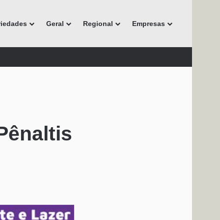
riedades
Geral
Regional
Empresas
Pênaltis