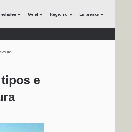
riedades
Geral
Regional
Empresas
lavoura
tipos e
ura