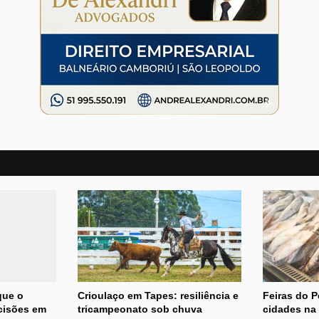
que o
Crioulaço em Tapes: resiliência e
Feiras do 
ecisões em
tricampeonato sob chuva
cidades na