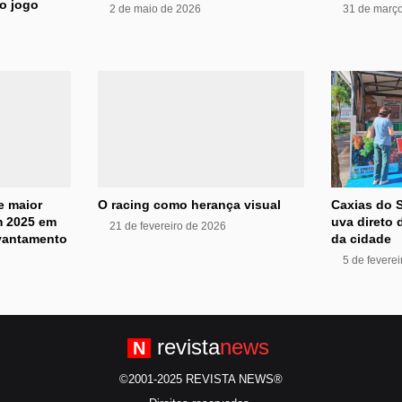
o jogo
2 de maio de 2026
31 de març
ve maior
O racing como herança visual
Caxias do S
m 2025 em
uva direto 
21 de fevereiro de 2026
evantamento
da cidade
5 de fevere
revista
news
N
©2001-2025 REVISTA NEWS®