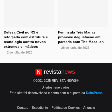
Defesa Civil no RS é
Península Três Marias
reforçada com estrutura e
promove degustação em
tecnologia contra novos
parceria com The Macallan
extremos climáticos
26 de junho de 2026
2 de julho de 2026
revista
news
N
©2001-2025 REVISTA NEWS®
Direitos reservados.
Este site foi desenvolvido e conta com o suporte da
DeltaPress
Contato
Expediente
Política de Cookies
Anuncie