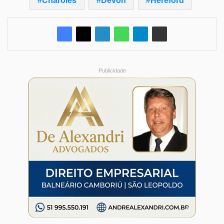
Charolês
Devon
Hereford
Publicidade