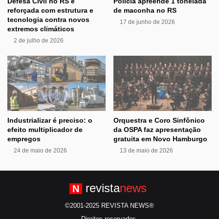
Defesa Civil no RS é
Polícia apreende 1 tonelada
reforçada com estrutura e
de maconha no RS
tecnologia contra novos
17 de junho de 2026
extremos climáticos
2 de julho de 2026
Industrializar é preciso: o
Orquestra e Coro Sinfônico
efeito multiplicador de
da OSPA faz apresentação
empregos
gratuita em Novo Hamburgo
24 de maio de 2026
13 de maio de 2026
revista
news
N
©2001-2025 REVISTA NEWS®
Direitos reservados.