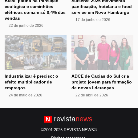
Brasil patina na transição
Sulserve 2026 movimenta
ecológica e caminhões
panificação, hotelaria e food
elétricos somam só 0,4% das
service em Novo Hamburgo
vendas
17 de junho de 2026
22 de junho de 2026
Industrializar é preciso: o
ADCE de Caxias do Sul cria
efeito multiplicador de
projeto jovem para formação
empregos
de novas lideranças
24 de maio de 2026
22 de abril de 2026
revista
news
N
©2001-2025 REVISTA NEWS®