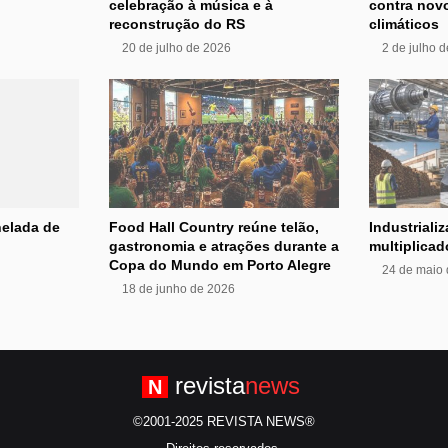
celebração à música e à
contra nov
reconstrução do RS
climáticos
20 de julho de 2026
2 de julho 
nelada de
Food Hall Country reúne telão,
Industrializ
gastronomia e atrações durante a
multiplica
Copa do Mundo em Porto Alegre
24 de maio
18 de junho de 2026
revista
news
N
©2001-2025 REVISTA NEWS®