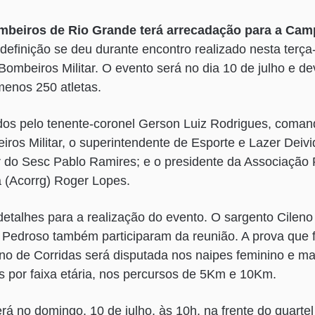
mbeiros de Rio Grande terá arrecadação para a Ca
definição se deu durante encontro realizado nesta terça-
Bombeiros Militar. O evento será no dia 10 de julho e d
menos 250 atletas.
os pelo tenente-coronel Gerson Luiz Rodrigues, coman
ros Militar, o superintendente de Esporte e Lazer Deivid
r do Sesc Pablo Ramires; e o presidente da Associação 
 (Acorrg) Roger Lopes.
detalhes para a realização do evento. O sargento Cileno
 Pedroso também participaram da reunião. A prova que f
ino de Corridas será disputada nos naipes feminino e m
as por faixa etária, nos percursos de 5Km e 10Km.
rá no domingo, 10 de julho, às 10h, na frente do quarte