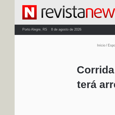
Porto Alegre, RS
8 de agosto de 2026
Início
/
Espo
Corrid
terá a