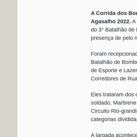
A Corrida dos Bo
Agasalho 2022.
A 
do 3° Batalhão de 
presença de pelo 
Foram recepcionad
Batalhão de Bombei
de Esporte e Laze
Corredores de Rua
Eles trataram dos 
soldado, Martirene
Circuito Rio-grand
categorias dividid
A largada acontece