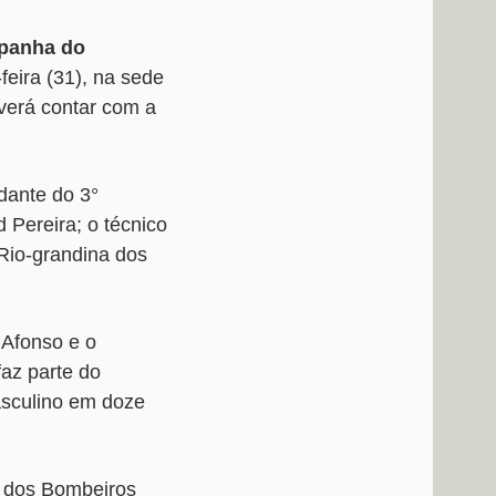
mpanha do
feira (31), na sede
everá contar com a
dante do 3°
 Pereira; o técnico
Rio-grandina dos
 Afonso e o
az parte do
asculino em doze
l dos Bombeiros