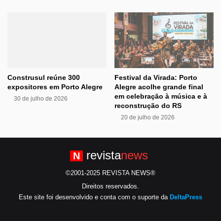
Construsul reúne 300
Festival da Virada: Porto
expositores em Porto Alegre
Alegre acolhe grande final
em celebração à música e à
30 de julho de 2026
reconstrução do RS
20 de julho de 2026
revista
news
N
©2001-2025 REVISTA NEWS®
Direitos reservados.
Este site foi desenvolvido e conta com o suporte da
DeltaPress