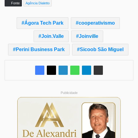
Fonte
Agência Dialetto
Ágora Tech Park
cooperativismo
Join.Valle
Joinville
Perini Business Park
Sicoob São Miguel
Publicidade