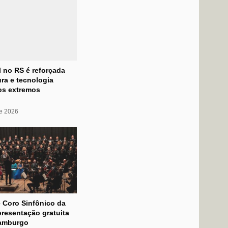
l no RS é reforçada
ra e tecnologia
os extremos
de 2026
 Coro Sinfônico da
resentação gratuita
amburgo