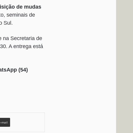
isição de mudas
to, seminais de
o Sul.
 na Secretaria de
30. A entrega está
atsApp (54)
e-mail