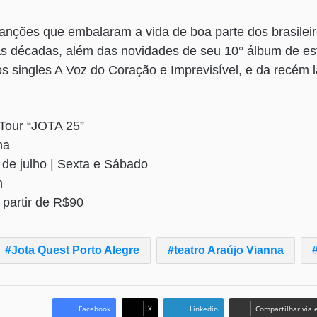
canções que embalaram a vida de boa parte dos brasileir
s décadas, além das novidades de seu 10° álbum de es
os singles A Voz do Coração e Imprevisível, e da recém 
 Tour “JOTA 25”
na
 de julho | Sexta e Sábado
h
 partir de R$90
Jota Quest Porto Alegre
teatro Araújo Vianna
Facebook
X
Linkedin
Compartilhar via 