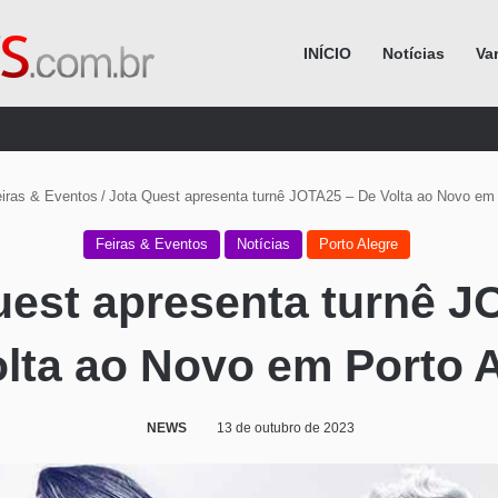
INÍCIO
Notícias
Va
Procurar por
iras & Eventos
/
Jota Quest apresenta turnê JOTA25 – De Volta ao Novo em 
Feiras & Eventos
Notícias
Porto Alegre
uest apresenta turnê J
lta ao Novo em Porto 
NEWS
13 de outubro de 2023