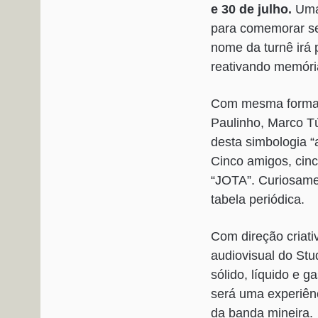
e 30 de julho.
Uma 
para comemorar se
nome da turnê irá 
reativando memória
Com mesma formaçã
Paulinho, Marco Tú
desta simbologia “
Cinco amigos, cin
“JOTA”. Curiosamen
tabela periódica.
Com direção criati
audiovisual do Stu
sólido, líquido e 
será uma experiênc
da banda mineira.