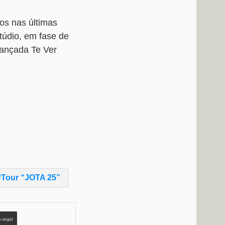
os nas últimas
túdio, em fase de
lançada Te Ver
Tour “JOTA 25”
e-mail