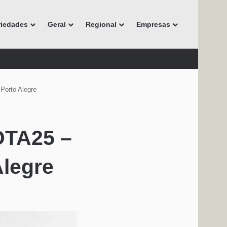
riedades
Geral
Regional
Empresas
Porto Alegre
OTA25 –
Alegre