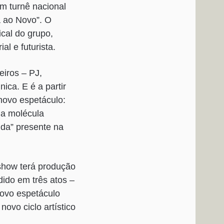
m turnê nacional
 ao Novo”. O
cal do grupo,
l e futurista.
iros – PJ,
ica. E é a partir
novo espetáculo:
 a molécula
nda” presente na
 show terá produção
dido em três atos –
 novo espetáculo
ovo ciclo artístico