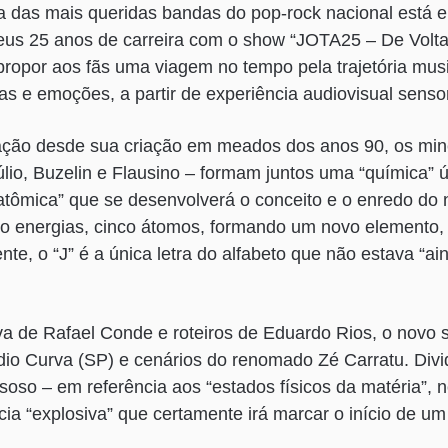
das mais queridas bandas do pop-rock nacional está e
us 25 anos de carreira com o show “JOTA25 – De Volta
propor aos fãs uma viagem no tempo pela trajetória musi
s e emoções, a partir de experiência audiovisual sensoria
o desde sua criação em meados dos anos 90, os mine
lio, Buzelin e Flausino – formam juntos uma “química” ún
atômica” que se desenvolverá o conceito e o enredo do 
co energias, cinco átomos, formando um novo elemento,
te, o “J” é a única letra do alfabeto que não estava “ai
va de Rafael Conde e roteiros de Eduardo Rios, o novo
dio Curva (SP) e cenários do renomado Zé Carratu. Divi
gasoso – em referência aos “estados físicos da matéria”,
ia “explosiva” que certamente irá marcar o início de um n