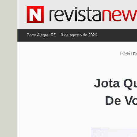
Porto Alegre, RS
9 de agosto de 2026
Início
/
Fe
Jota Q
De Vo