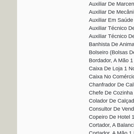
Auxiliar De Marce
Auxiliar De Mecân
Auxiliar Em Saúd
Auxiliar Técnico 
Auxiliar Técnico
Banhista De Anim
Bolseiro (Bolsas 
Bordador, A Mão 
Caixa De Loja 1 
Caixa No Comérci
Chanfrador De Ca
Chefe De Cozinha
Colador De Calça
Consultor De Ven
Copeiro De Hotel
Cortador, A Balan
Cortador, A Mão 