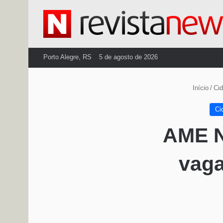
Porto Alegre, RS
5 de agosto de 2026
Início
/
Ci
Ci
AME N
vaga