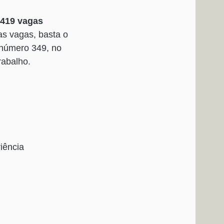
 419 vagas
s vagas, basta o
 número 349, no
rabalho.
iência