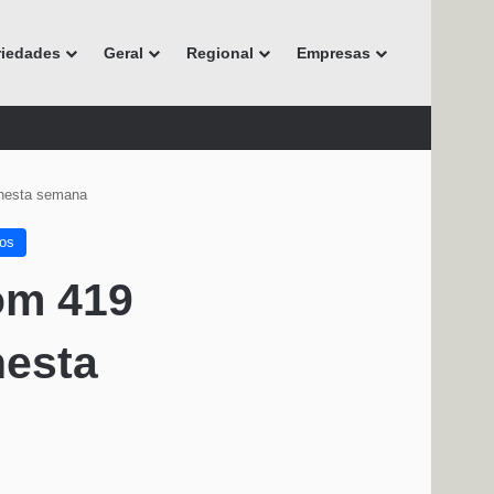
riedades
Geral
Regional
Empresas
 nesta semana
nos
om 419
nesta