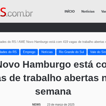
INÍCIO
Notícias
Va
Procurar por
dades do RS
/
AME Novo Hamburgo está com 419 vagas de trabalho abertas
dades do RS
Emprego
Notícias
Rio Grande do Sul
Vale do Si
ovo Hamburgo está c
s de trabalho abertas 
semana
NEWS
23 de março de 2025