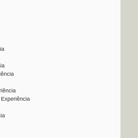
ia
ia
ência
iência
Experiência
ia