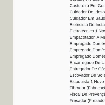
Costureira Em Ge
Cuidador De Idos
Cuidador Em Saúd
Eletricista De In
Eletrotécnico 1 N
Empacotador, A M
Empregado Domést
Empregado Domést
Empregado Domést
Encarregado De U
Entregador De Gá
Escovador De Sol
Estoquista 1 Nov
Fibrador (Fabrica
Fiscal De Preven
Fresador (Fresado