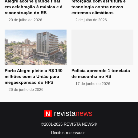
Alegre acolhe grande final
reforçada com estrutura e
em celebração à música e à
tecnologia contra novos
reconstrução do RS
extremos climáticos
20 de julho de 2026
2 de julho de 2026
Porto Alegre pleiteia R$ 140
Polícia apreende 1 tonelada
milhões com a União para
de maconha no RS
megaexpansão do HPS
17 de junho de 2026
26 de junho de 2026
revista
news
N
©2001-2025 REVISTA NEWS®
Direitos reservados.