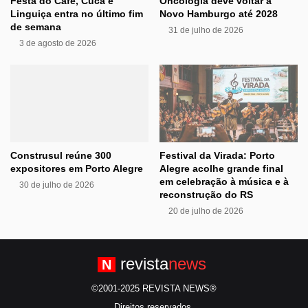
Festa do Café, Cuca e
Oncologia deve voltar a
Linguiça entra no último fim
Novo Hamburgo até 2028
de semana
31 de julho de 2026
3 de agosto de 2026
Construsul reúne 300
Festival da Virada: Porto
expositores em Porto Alegre
Alegre acolhe grande final
em celebração à música e à
30 de julho de 2026
reconstrução do RS
20 de julho de 2026
revista
news
N
©2001-2025 REVISTA NEWS®
Direitos reservados.