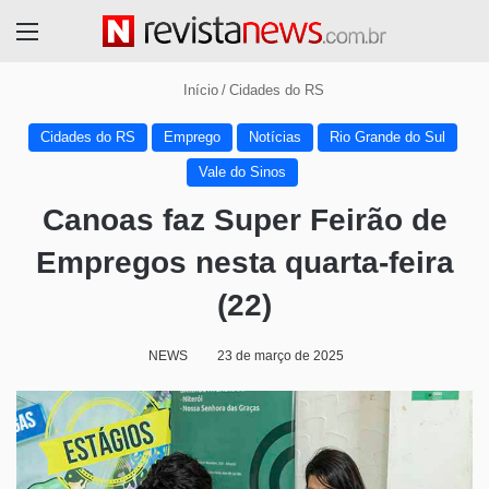
Menu
Início
/
Cidades do RS
Cidades do RS
Emprego
Notícias
Rio Grande do Sul
Vale do Sinos
Canoas faz Super Feirão de
Empregos nesta quarta-feira
(22)
NEWS
23 de março de 2025