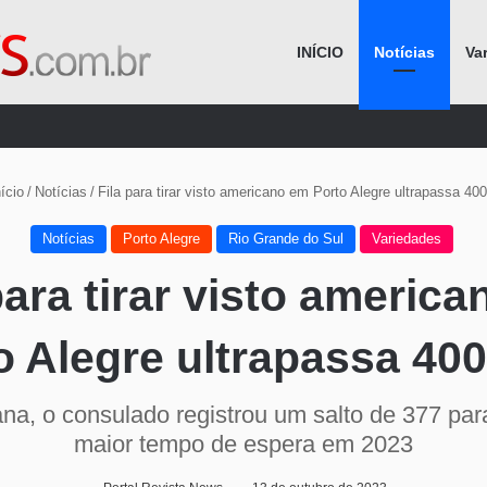
INÍCIO
Notícias
Va
Procurar por
ício
/
Notícias
/
Fila para tirar visto americano em Porto Alegre ultrapassa 400
Notícias
Porto Alegre
Rio Grande do Sul
Variedades
para tirar visto americ
o Alegre ultrapassa 400
, o consulado registrou um salto de 377 para
maior tempo de espera em 2023