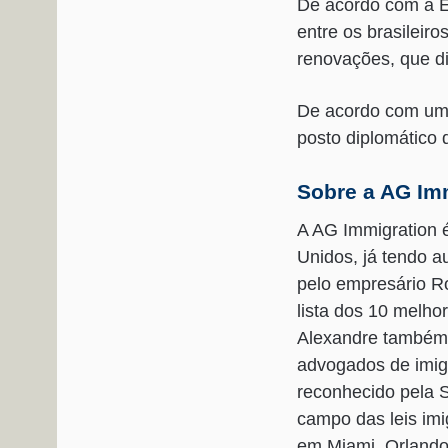
De acordo com a E
entre os brasileir
renovações, que di
De acordo com uma
posto diplomático
Sobre a AG Im
A AG Immigration é
Unidos, já tendo a
pelo empresário Ro
lista dos 10 melho
Alexandre também 
advogados de imigr
reconhecido pela 
campo das leis im
em Miami, Orlando