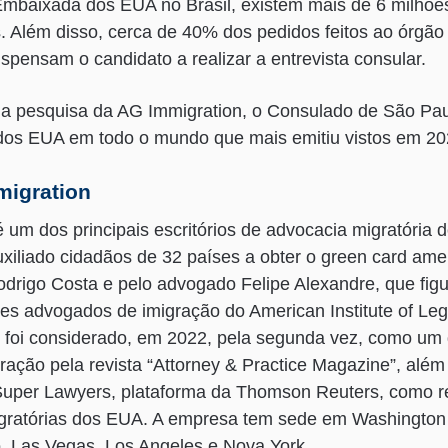
mbaixada dos EUA no Brasil, existem mais de 6 milhões 
os. Além disso, cerca de 40% dos pedidos feitos ao órgão
spensam o candidato a realizar a entrevista consular.
 pesquisa da AG Immigration, o Consulado de São Paulo
 dos EUA em todo o mundo que mais emitiu vistos em 20
migration
 um dos principais escritórios de advocacia migratória 
uxiliado cidadãos de 32 países a obter o green card am
drigo Costa e pelo advogado Felipe Alexandre, que figu
res advogados de imigração do American Institute of Leg
foi considerado, em 2022, pela segunda vez, como um d
ação pela revista “Attorney & Practice Magazine”, além
Super Lawyers, plataforma da Thomson Reuters, como r
igratórias dos EUA. A empresa tem sede em Washington D
, Las Vegas, Los Angeles e Nova York.