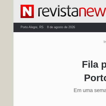
Porto Alegre, RS
8 de agosto de 2026
In
Fila 
Port
Em uma semana