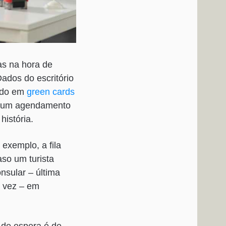
as na hora de
Dados do escritório
zado em
green cards
ir um agendamento
história.
exemplo, a fila
aso um turista
onsular – última
 vez – em