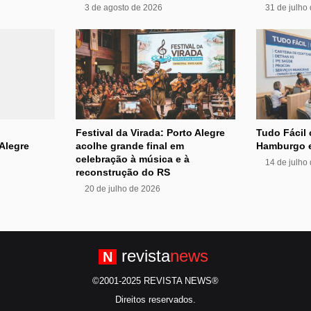
3 de agosto de 2026
31 de julho
Festival da Virada: Porto Alegre
Tudo Fácil
Alegre
acolhe grande final em
Hamburgo 
celebração à música e à
14 de julho
reconstrução do RS
20 de julho de 2026
revista
news
N
©2001-2025 REVISTA NEWS®
Direitos reservados.