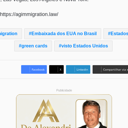
https://agimmigration.law/
igration
Embaixada dos EUA no Brasil
Estados
green cards
visto Estados Unidos
Facebook
X
Linkedin
Compartilhar via 
Publicidade