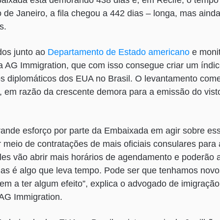
baixada está demorando 438 dias e, em Recife, o tempo
o de Janeiro, a fila chegou a 442 dias – longa, mas ainda
s.
dos junto ao
Departamento de Estado americano
e moni
 AG Immigration, que com isso consegue criar um índic
s diplomáticos dos EUA no Brasil. O levantamento come
 em razão da crescente demora para a emissão do visto
rande esforço por parte da Embaixada em agir sobre es
r meio de contratações de mais oficiais consulares para 
eles vão abrir mais horários de agendamento e poderão 
Mas é algo que leva tempo. Pode ser que tenhamos novo
 a ter algum efeito”, explica o advogado de imigração
 AG Immigration.