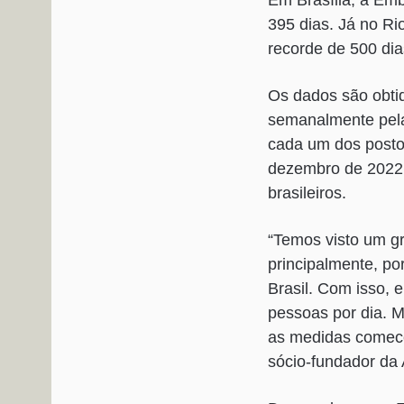
Em Brasília, a Em
395 dias. Já no Ri
recorde de 500 dia
Os dados são obti
semanalmente pela
cada um dos posto
dezembro de 2022,
brasileiros.
“Temos visto um g
principalmente, po
Brasil. Com isso, 
pessoas por dia. 
as medidas comecem
sócio-fundador da