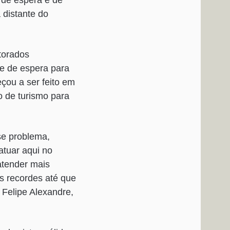
 de espera é de
 distante do
torados
e de espera para
çou a ser feito em
 de turismo para
se problema,
atuar aqui no
atender mais
s recordes até que
 Felipe Alexandre,