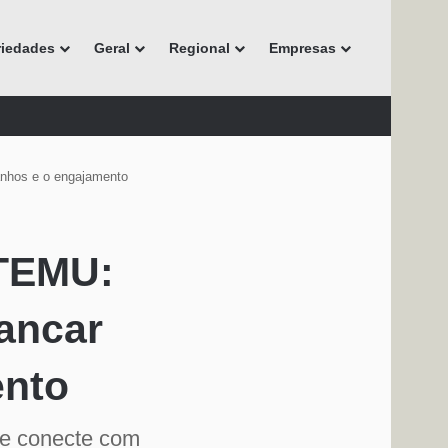
riedades
Geral
Regional
Empresas
anhos e o engajamento
 TEMU:
ancar
ento
se conecte com