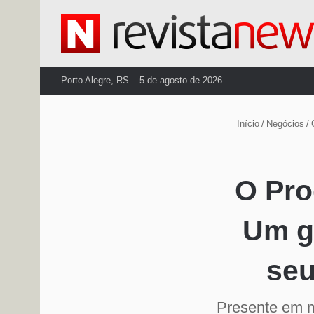
Porto Alegre, RS
5 de agosto de 2026
Início
/
Negócios
/
O Pro
Um g
seu
Presente em m