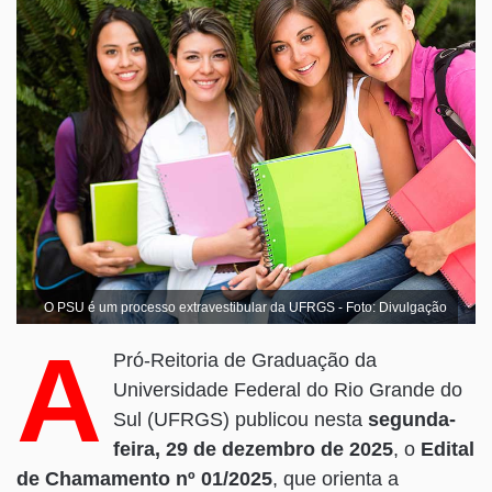
O PSU é um processo extravestibular da UFRGS - Foto: Divulgação
A
Pró-Reitoria de Graduação da
Prazo e forma de envio da
Universidade Federal do Rio Grande do
documentação
Sul (UFRGS) publicou nesta
segunda-
Homologação, vínculo e
feira, 29 de dezembro de 2025
, o
Edital
Cartão UFRGS
de Chamamento nº 01/2025
, que orienta a