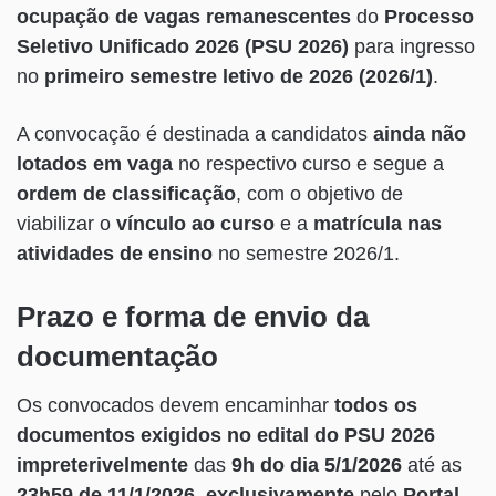
Datas de matrícula
ocupação de vagas remanescentes
do
Processo
previstas para 2026/1
Seletivo Unificado 2026 (PSU 2026)
para ingresso
Entenda o que é o PSU
no
primeiro semestre letivo de 2026 (2026/1)
.
Atendimento e canais para
A convocação é destinada a candidatos
ainda não
dúvidas
lotados em vaga
no respectivo curso e segue a
ordem de classificação
, com o objetivo de
viabilizar o
vínculo ao curso
e a
matrícula nas
atividades de ensino
no semestre 2026/1.
Prazo e forma de envio da
documentação
Os convocados devem encaminhar
todos os
documentos exigidos no edital do PSU 2026
impreterivelmente
das
9h do dia 5/1/2026
até as
23h59 de 11/1/2026
,
exclusivamente
pelo
Portal