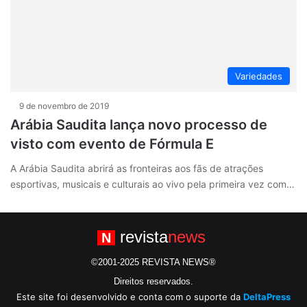
Variedades
9 de novembro de 2019
Arábia Saudita lança novo processo de
visto com evento de Fórmula E
A Arábia Saudita abrirá as fronteiras aos fãs de atrações
esportivas, musicais e culturais ao vivo pela primeira vez com…
revista
news
N
©2001-2025 REVISTA NEWS®
Direitos reservados.
Este site foi desenvolvido e conta com o suporte da
DeltaPress