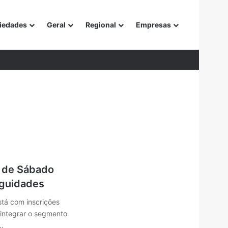
iedades
Geral
Regional
Empresas
or
e de Sábado
iguidades
stá com inscrições
 integrar o segmento
…