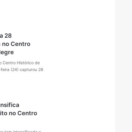
a 28
 no Centro
legre
 Centro Histórico de
-feira (24) capturou 28
nsifica
sito no Centro
o tem intensificado a