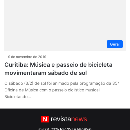
Geral
9 de novembro de 2019
Curitiba: Música e passeio de bicicleta
movimentaram sábado de sol
O sábado (3/2) de sol foi animado pela programação da 35ª
Oficina de Música com o passeio ciclístico musical
Bicicletando…
revista
news
N
©2001-2025 REVISTA NEWS®