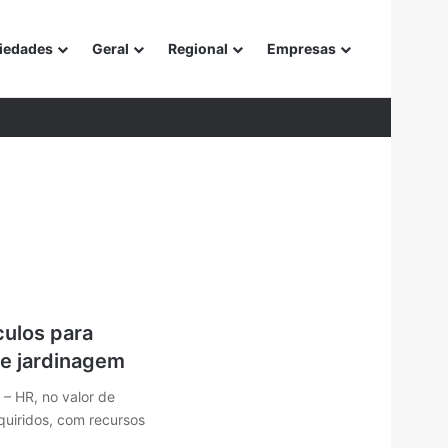
iedades
Geral
Regional
Empresas
or
ulos para
de jardinagem
 – HR, no valor de
quiridos, com recursos