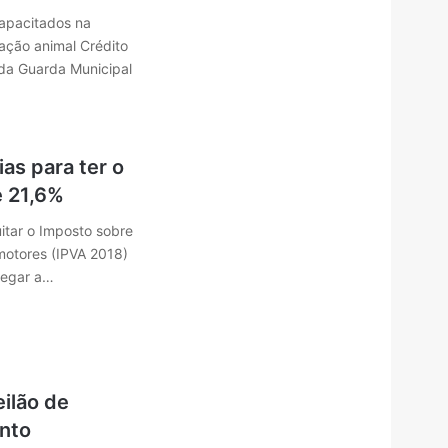
pacitados na
ração animal Crédito
 da Guarda Municipal
ias para ter o
 21,6%
itar o Imposto sobre
motores (IPVA 2018)
hegar a…
ilão de
nto