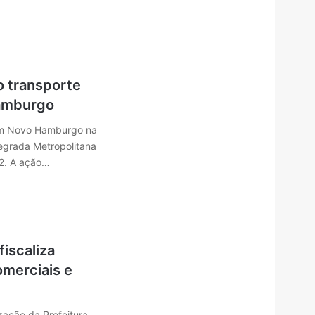
 transporte
amburgo
em Novo Hamburgo na
egrada Metropolitana
02. A ação…
iscaliza
merciais e
zação da Prefeitura