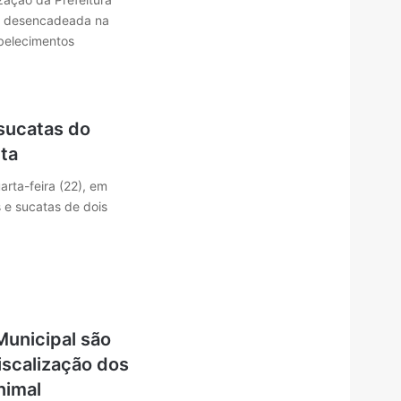
, desencadeada na
abelecimentos
 sucatas do
ta
rta-feira (22), em
s e sucatas de dois
unicipal são
iscalização dos
nimal