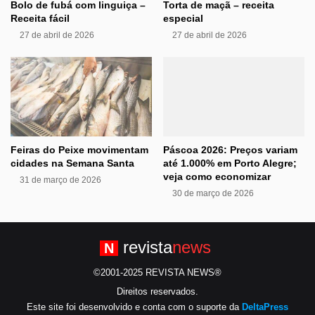
Bolo de fubá com linguiça –
Torta de maçã – receita
Receita fácil
especial
27 de abril de 2026
27 de abril de 2026
Feiras do Peixe movimentam
Páscoa 2026: Preços variam
cidades na Semana Santa
até 1.000% em Porto Alegre;
veja como economizar
31 de março de 2026
30 de março de 2026
revista
news
N
©2001-2025 REVISTA NEWS®
Direitos reservados.
Este site foi desenvolvido e conta com o suporte da
DeltaPress