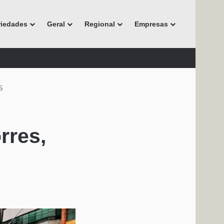
riedades
Geral
Regional
Empresas
RS
rres,