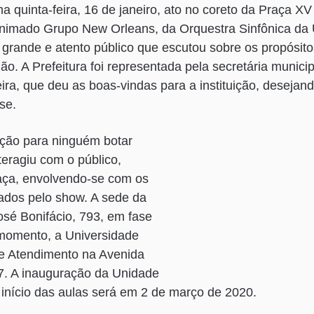
ma quinta-feira, 16 de janeiro, ato no coreto da Praça X
nimado Grupo New Orleans, da Orquestra Sinfônica da 
 grande e atento público que escutou sobre os propósit
ião. A Prefeitura foi representada pela secretária munic
eira, que deu as boas-vindas para a instituição, desejan
se.
ção para ninguém botar
teragiu com o público,
raça, envolvendo-se com os
ados pelo show. A sede da
sé Bonifácio, 793, em fase
momento, a Universidade
e Atendimento na Avenida
77. A inauguração da Unidade
início das aulas será em 2 de março de 2020.