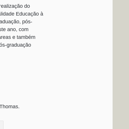
 realização do
alidade Educação à
raduação, pós-
ste ano, com
 áreas e também
pós-graduação
 Thomas.