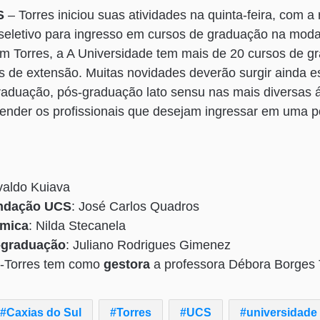
S
– Torres iniciou suas atividades na quinta-feira, com a
 seletivo para ingresso em cursos de graduação na mod
m Torres, a A Universidade tem mais de 20 cursos de g
s de extensão. Muitas novidades deverão surgir ainda e
raduação, pós-graduação lato sensu nas mais diversas
tender os profissionais que desejam ingressar em uma 
valdo Kuiava
undação UCS
: José Carlos Quadros
êmica
: Nilda Stecanela
s-graduação
: Juliano Rodrigues Gimenez
-Torres tem como
gestora
a professora Débora Borges
Caxias do Sul
Torres
UCS
universidade