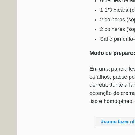
6 dentes de al
1 1/3 xícara (c
2 colheres (s
2 colheres (so
Sal e pimenta-
Modo de preparo
Em uma panela leve
os alhos, passe po
derreta. Junte a f
obtenção de creme 
liso e homogêneo.
como fazer n