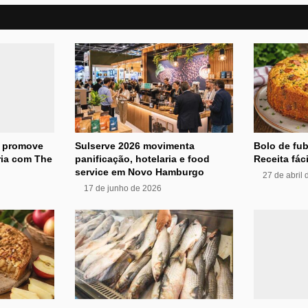
s promove
Sulserve 2026 movimenta
Bolo de fub
ria com The
panificação, hotelaria e food
Receita fáci
service em Novo Hamburgo
27 de abril
17 de junho de 2026