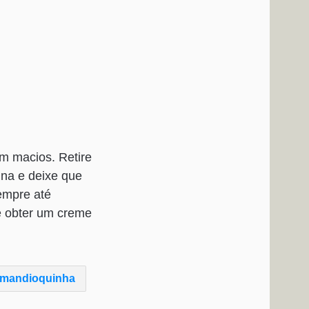
em macios. Retire
ina e deixe que
sempre até
té obter um creme
 mandioquinha