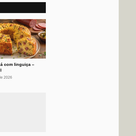
á com linguiça –
l
 de 2026