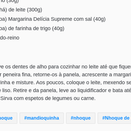
ho (30g)
há) de leite (300g)
opa) Margarina Delícia Supreme com sal (40g)
pa) de farinha de trigo (40g)
do-reino
:
 os dentes de alho para cozinhar no leite até que fiqu
r peneira fina, retorne-os à panela, acrescente a margar
arinha e misture. Aos poucos, coloque o leite, mexendo 
liso. Retire e da panela, leve ao liquidificador e bata a
 Sirva com espetos de legumes ou carne.
hoque
mandioquinha
nhoque
Nhoque de