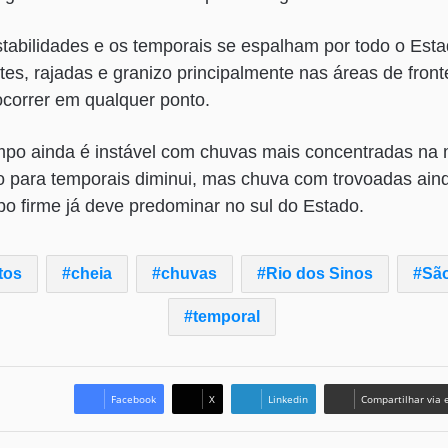
stabilidades e os temporais se espalham por todo o Es
rtes, rajadas e granizo principalmente nas áreas de front
correr em qualquer ponto.
mpo ainda é instável com chuvas mais concentradas na 
o para temporais diminui, mas chuva com trovoadas ain
o firme já deve predominar no sul do Estado.
tos
cheia
chuvas
Rio dos Sinos
Sã
temporal
Facebook
X
Linkedin
Compartilhar via 