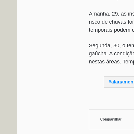
Amanhã, 29, as in
risco de chuvas fo
temporais podem o
Segunda, 30, o te
gaúcha. A condiçã
nestas áreas. Temp
alagamen
Compartilhar