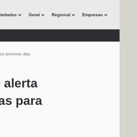
riedades
Geral
Regional
Empresas
 os próximos dias
 alerta
as para