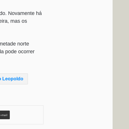
tado. Novamente há
eira, mas os
metade norte
da pode ocorrer
o Leopoldo
e-mail