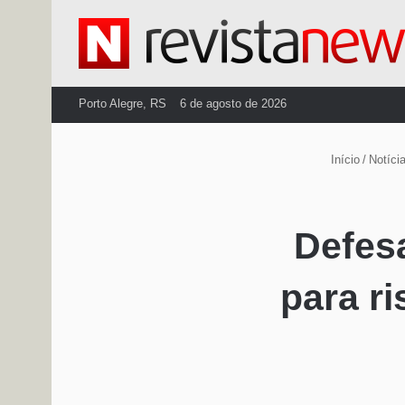
Porto Alegre, RS
6 de agosto de 2026
Início
/
Notíci
Defesa
para r