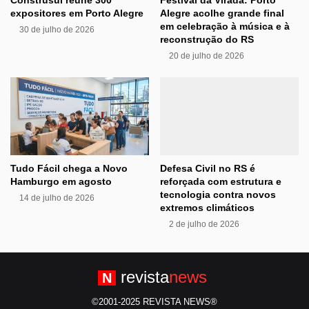
Construsul reúne 300
Festival da Virada: Porto
expositores em Porto Alegre
Alegre acolhe grande final
em celebração à música e à
30 de julho de 2026
reconstrução do RS
20 de julho de 2026
Tudo Fácil chega a Novo
Defesa Civil no RS é
Hamburgo em agosto
reforçada com estrutura e
tecnologia contra novos
14 de julho de 2026
extremos climáticos
2 de julho de 2026
revista
news
N
©2001-2025 REVISTA NEWS®