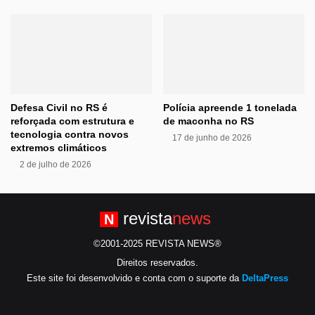
Defesa Civil no RS é
Polícia apreende 1 tonelada
reforçada com estrutura e
de maconha no RS
tecnologia contra novos
17 de junho de 2026
extremos climáticos
2 de julho de 2026
revista
news
N
©2001-2025 REVISTA NEWS®
Direitos reservados.
Este site foi desenvolvido e conta com o suporte da
DeltaPress