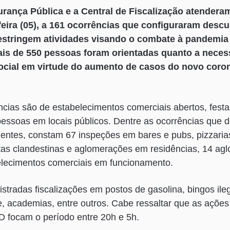
rança Pública e a Central de Fiscalização atenderam
a-feira (05), a 161 ocorrências que configuraram des
estringem atividades visando o combate à pandemia
ais de 550 pessoas foram orientadas quanto a neces
ocial em virtude do aumento de casos do novo coro
ncias são de estabelecimentos comerciais abertos, festa
essoas em locais públicos. Dentre as ocorrências que
entes, constam 67 inspeções em bares e pubs, pizzarias
stas clandestinas e aglomerações em residências, 14 a
elecimentos comerciais em funcionamento.
tradas fiscalizações em postos de gasolina, bingos ileg
, academias, entre outros. Cabe ressaltar que as açõe
D focam o período entre 20h e 5h.