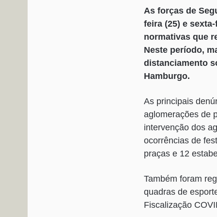
As forças de Segu
feira (25) e sext
normativas que r
Neste período, m
distanciamento s
Hamburgo.
As principais denú
aglomerações de p
intervenção dos ag
ocorrências de fe
praças e 12 estab
Também foram regis
quadras de esporte
Fiscalização COVI