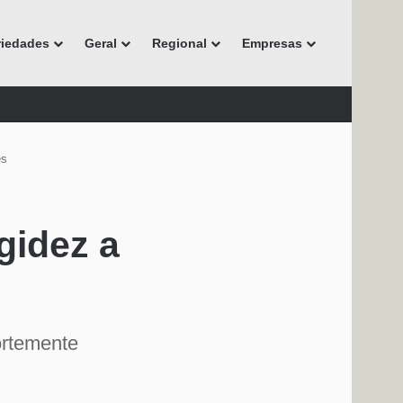
riedades
Geral
Regional
Empresas
es
gidez a
ortemente