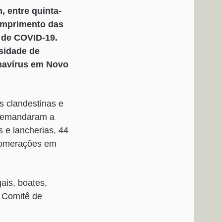
, entre quinta-
cumprimento das
 de COVID-19.
sidade de
navírus em Novo
s clandestinas e
 demandaram a
 e lancherias, 44
glomerações em
ais, boates,
s Comitê de