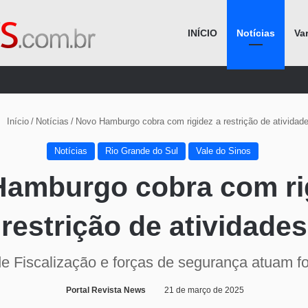
INÍCIO
Notícias
Va
Procurar por
Início
/
Notícias
/
Novo Hamburgo cobra com rigidez a restrição de atividad
Notícias
Rio Grande do Sul
Vale do Sinos
amburgo cobra com ri
restrição de atividades
de Fiscalização e forças de segurança atuam f
Portal Revista News
21 de março de 2025