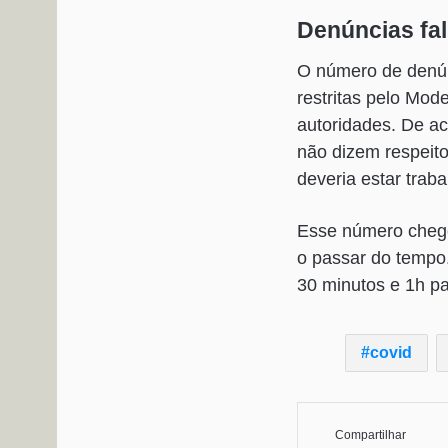
Denúncias fa
O número de denún
restritas pelo Mo
autoridades. De a
não dizem respeito
deveria estar tra
Esse número chego
o passar do tempo
30 minutos e 1h p
covid
Compartilhar