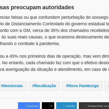
lsas preocupam autoridades
cias falsas ou que confundem perturbação do sossego
delo de Distanciamento Controlado do governo estadual 
cordo com a GM, cerca de 35% dos chamados recebidos
 às suas reais causas, o que ocasiona deslocamento de
balhando o combate à pandemia.
u a 45% nos primeiros dias de operação, mas vem dim
. No entanto, cada chamado faz com que o efetivo desl
ara averiguação da situação e atendimento, em caso de
denúncias
fiscalização
Novo Hamburgo
Facebook
X
Linkedin
Compartilhar via 