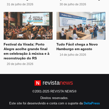
31 de julho de 2026
30 de julho de 2026
Festival da Virada: Porto
Tudo Fácil chega a Novo
Alegre acolhe grande final
Hamburgo em agosto
em celebração à música e à
14 de julho de 2026
reconstrução do RS
20 de julho de 2026
revista
news
N
©2001-2025 REVISTA NEWS®
Direitos reservados.
Este site foi desenvolvido e conta com o suporte da
DeltaPress