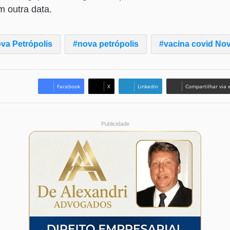
m outra data.
va Petrópolis
nova petrópolis
vacina covid Nov
Facebook
X
Linkedin
Compartilhar via 
Publicidade