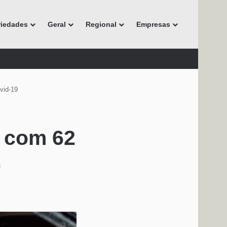
riedades
Geral
Regional
Empresas
vid-19
s com 62
9