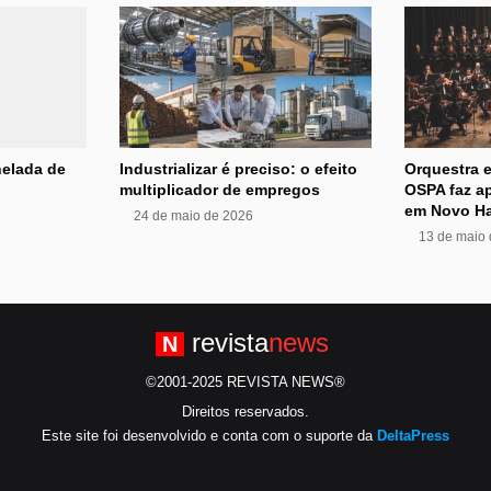
nelada de
Industrializar é preciso: o efeito
Orquestra e
multiplicador de empregos
OSPA faz ap
em Novo H
24 de maio de 2026
13 de maio
revista
news
N
©2001-2025 REVISTA NEWS®
Direitos reservados.
Este site foi desenvolvido e conta com o suporte da
DeltaPress