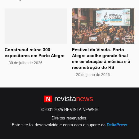
Construsul reúne 300
Festival da Virada: Porto
expositores em Porto Alegre
Alegre acolhe grande final
em celebração à música e à
30 de julho de 2026
reconstrução do RS
20 de julho de 2026
revista
news
N
©2001-2025 REVISTA NEWS®
Direitos reservados.
Este site foi desenvolvido e conta com o suporte da
DeltaPress