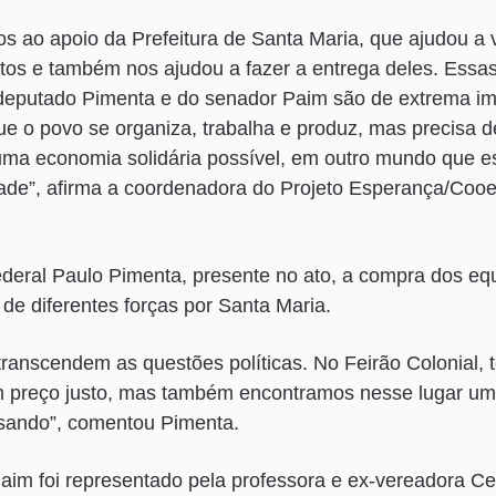
s ao apoio da Prefeitura de Santa Maria, que ajudou a v
os e também nos ajudou a fazer a entrega deles. Ess
deputado Pimenta e do senador Paim são de extrema imp
e o povo se organiza, trabalha e produz, mas precisa de
uma economia solidária possível, em outro mundo que e
ade”, afirma a coordenadora do Projeto Esperança/Coo
ederal Paulo Pimenta, presente no ato, a compra dos e
de diferentes forças por Santa Maria.
ranscendem as questões políticas. No Feirão Colonial,
 preço justo, mas também encontramos nesse lugar uma
sando”, comentou Pimenta.
im foi representado pela professora e ex-vereadora Cel