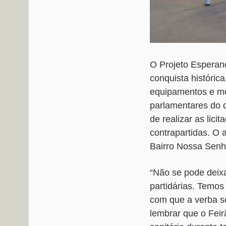
O Projeto Esperan
conquista históric
equipamentos e mob
parlamentares do 
de realizar as lic
contrapartidas. O 
Bairro Nossa Senhor
“Não se pode deixa
partidárias. Temos
com que a verba se
lembrar que o Feir