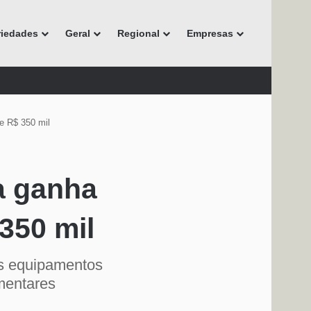
riedades
Geral
Regional
Empresas
e R$ 350 mil
a ganha
350 mil
os equipamentos
mentares