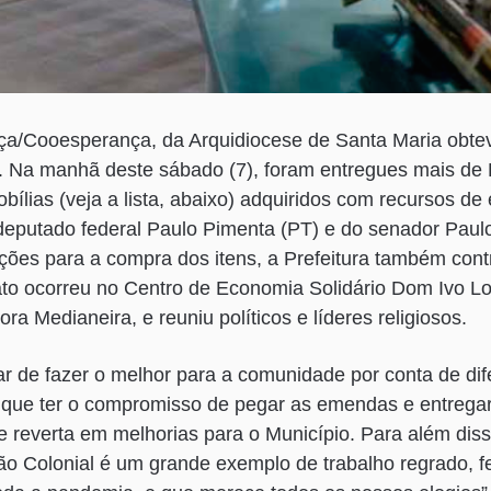
ça/Cooesperança, da Arquidiocese de Santa Maria obt
a. Na manhã deste sábado (7), foram entregues mais de
ílias (veja a lista, abaixo) adquiridos com recursos d
deputado federal Paulo Pimenta (PT) e do senador Paul
itações para a compra dos itens, a Prefeitura também con
ato ocorreu no Centro de Economia Solidário Dom Ivo Lo
a Medianeira, e reuniu políticos e líderes religiosos.
r de fazer o melhor para a comunidade por conta de di
 que ter o compromisso de pegar as emendas e entregar,
 reverta em melhorias para o Município. Para além diss
ão Colonial é um grande exemplo de trabalho regrado, 