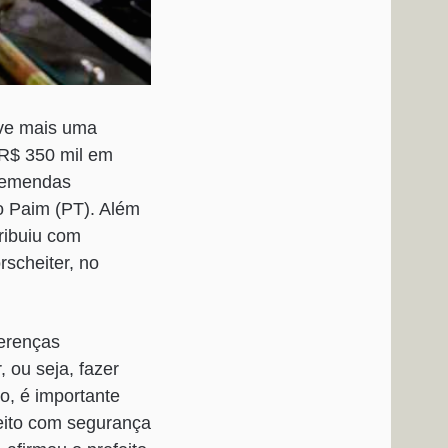
eve mais uma
 R$ 350 mil em
e emendas
o Paim (PT). Além
tribuiu com
rscheiter, no
ferenças
 ou seja, fazer
o, é importante
feito com segurança