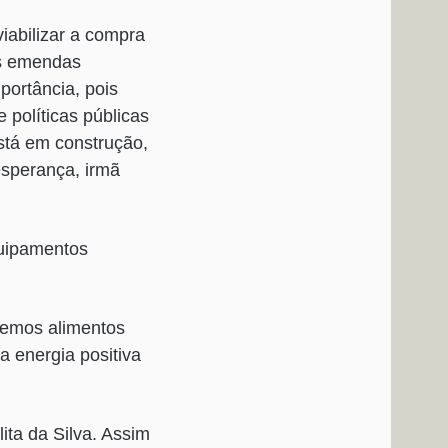
iabilizar a compra
as emendas
ortância, pois
 políticas públicas
stá em construção,
esperança, irmã
quipamentos
 temos alimentos
 energia positiva
ita da Silva. Assim