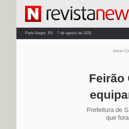
Porto Alegre, RS
7 de agosto de 2026
Início
/
C
Feirão
equipa
Prefeitura de 
que for