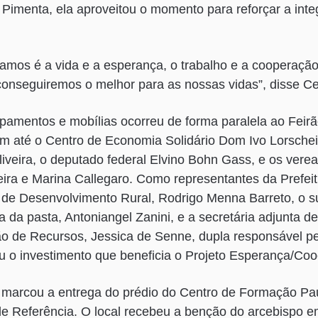
imenta, ela aproveitou o momento para reforçar a inte
amos é a vida e a esperança, o trabalho e a cooperaçã
conseguiremos o melhor para as nossas vidas”, disse Cel
pamentos e mobílias ocorreu de forma paralela ao Feirã
m até o Centro de Economia Solidário Dom Ivo Lorschei
liveira, o deputado federal Elvino Bohn Gass, e os vere
iveira e Marina Callegaro. Como representantes da Prefeit
o de Desenvolvimento Rural, Rodrigo Menna Barreto, o s
a da pasta, Antoniangel Zanini, e a secretária adjunta d
ão de Recursos, Jessica de Senne, dupla responsável p
iu o investimento que beneficia o Projeto Esperança/Co
marcou a entrega do prédio do Centro de Formação Pau
e Referência. O local recebeu a benção do arcebispo e