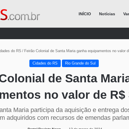
INÍCIO
Notícias
Va
Procurar por
idades do RS
/
Feirão Colonial de Santa Maria ganha equipamentos no valor d
Cidades do RS
Rio Grande do Sul
 Colonial de Santa Mari
mentos no valor de R$ 
Santa Maria participa da aquisição e entrega d
am adquiridos com recursos de emendas parla