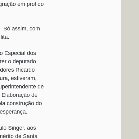
gração em prol do
o. Só assim, com
ita.
o Especial dos
ter o deputado
adores Ricardo
ura, estiveram,
uperintendente de
e Elaboração de
ela construção do
oesperança.
lo Singer, aos
mérito de Santa