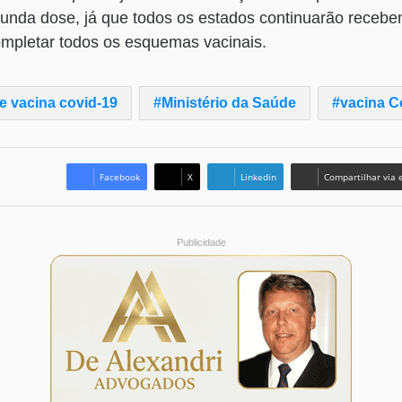
unda dose, já que todos os estados continuarão receben
ompletar todos os esquemas vacinais.
e vacina covid-19
Ministério da Saúde
vacina C
Facebook
X
Linkedin
Compartilhar via 
Publicidade