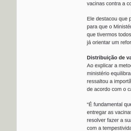
vacinas contra a co
Ele destacou que p
para que o Minist
que tivermos todos
já orientar um ref
Distribuição de v
Ao explicar a meto
ministério equilibr
ressaltou a import
de acordo com o c
“É fundamental qu
entregar as vacina
resolver fazer a s
com a tempestivid