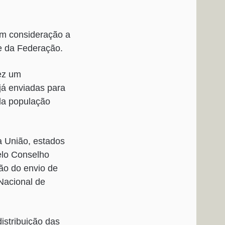
em consideração a
e da Federação.
fez um
já enviadas para
da população
a União, estados
elo Conselho
ão do envio de
 Nacional de
istribuição das