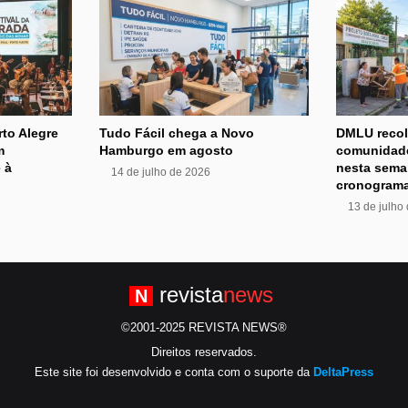
rto Alegre
Tudo Fácil chega a Novo
DMLU recol
m
Hamburgo em agosto
comunidade
 à
nesta sema
14 de julho de 2026
cronograma
13 de julho
revista
news
N
©2001-2025 REVISTA NEWS®
Direitos reservados.
Este site foi desenvolvido e conta com o suporte da
DeltaPress