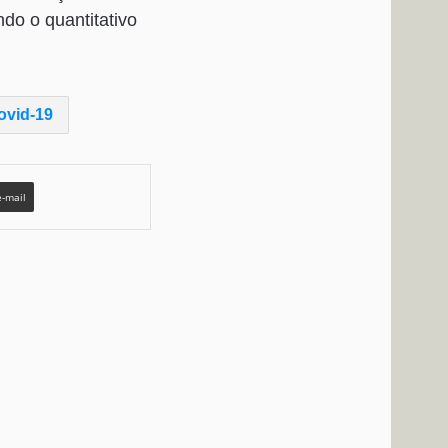
do o quantitativo
ovid-19
e-mail