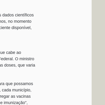
 dados científicos
amos, no momento
iente disponível,
que cabe ao
 Federal. O ministro
as doses, que varia
para que possamos
, cada município,
tregar as vacinas
e imunização”,