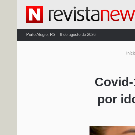
Porto Alegre, RS
8 de agosto de 2026
Iníci
Covid-
por id