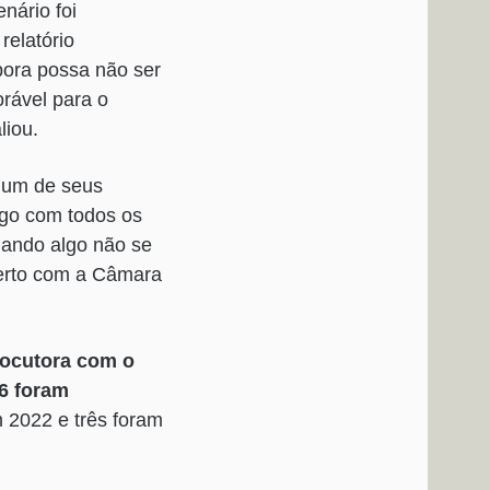
nário foi
relatório
bora possa não ser
rável para o
liou.
u um de seus
logo com todos os
uando algo não se
berto com a Câmara
locutora com o
96 foram
 2022 e três foram