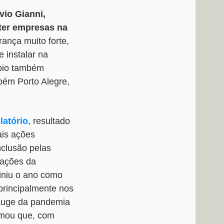
vio Gianni,
ter empresas na
ança muito forte,
 instalar na
ípio também
mbém Porto Alegre,
latório
, resultado
ais ações
nclusão pelas
zações da
finiu o ano como
, principalmente nos
 auge da pandemia
irmou que, com