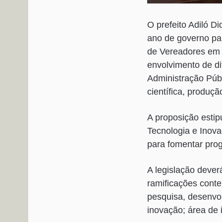
O prefeito Adiló D
ano de governo pa
de Vereadores em 9
envolvimento de d
Administração Públ
científica, produç
A proposição estip
Tecnologia e Inova
para fomentar prog
A legislação dever
ramificações cont
pesquisa, desenvo
inovação; área de i