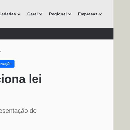
riedades
Geral
Regional
Empresas
o
novação
iona lei
resentação do