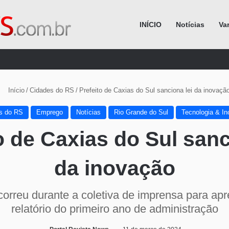
INÍCIO
Notícias
Va
Procurar por
Início
/
Cidades do RS
/
Prefeito de Caxias do Sul sanciona lei da inovaçã
s do RS
Emprego
Notícias
Rio Grande do Sul
Tecnologia & I
o de Caxias do Sul sanc
da inovação
correu durante a coletiva de imprensa para ap
relatório do primeiro ano de administração