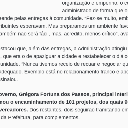
organização e empenho, o ce
administrado de forma que o 
eende pelas entregas à comunidade. “Fez-se muito, em
tribuintes esperavam. Mas preparamos um ambiente favo
ambém não será fácil, mas, acredito, menos crítico”, ava
estacou que, além das entregas, a Administração atingi
os, que era o de apaziguar a cidade e restabelecer o diá
nidade. “Nunca tivemos receio de recuar e negociar q
adequado. Exemplo está no relacionamento franco e a
sinalou.
overno, Grégora Fortuna dos Passos, principal inter
ormou o encaminhamento de 101 projetos, dos quais 
vereadores.
Dos restantes, dois seguirão tramitando em
o da Prefeitura, para complementos.