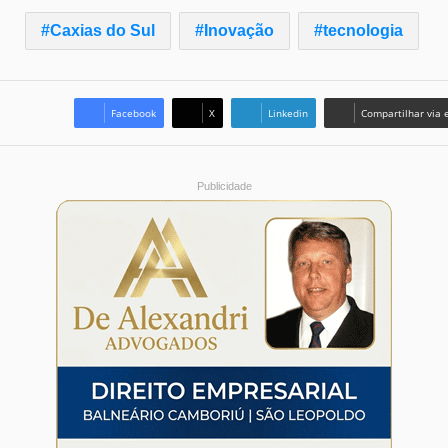
Caxias do Sul
Inovação
tecnologia
Facebook
X
Linkedin
Compartilhar via 
Publicidade