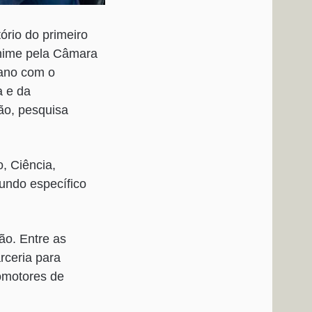
ório do primeiro
ânime pela Câmara
 ano com o
a e da
ão, pesquisa
, Ciência,
undo específico
ão. Entre as
rceria para
omotores de