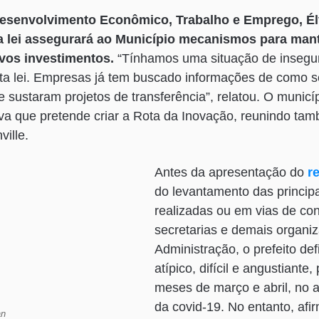
Desenvolvimento Econômico, Trabalho e Emprego, Él
 lei assegurará ao Município mecanismos para man
ovos investimentos.
“Tínhamos uma situação de insegur
a lei. Empresas já tem buscado informações de como se
e sustaram projetos de transferência”, relatou. O munic
ativa que pretende criar a Rota da Inovação, reunindo ta
ville.
Antes da apresentação do
re
do levantamento das princip
realizadas ou em vias de co
secretarias e demais organi
Administração, o prefeito de
atípico, difícil e angustiante
meses de março e abril, no
da covid-19. No entanto, af
an