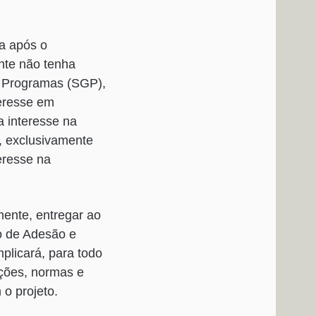
ia após o
nte não tenha
e Programas (SGP),
teresse em
a interesse na
, exclusivamente
eresse na
mente, entregar ao
mo de Adesão e
plicará, para todo
ições, normas e
o projeto.