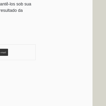
antê-los sob sua
resultado da
e-mail