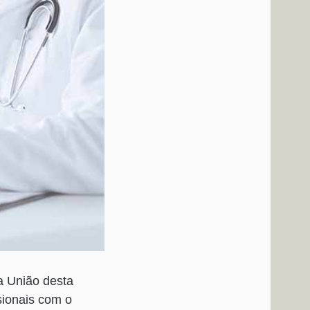
da União desta
ssionais com o