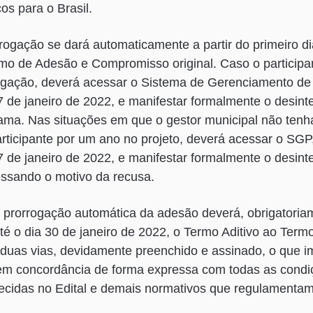
os para o Brasil.
rogação se dará automaticamente a partir do primeiro d
mo de Adesão e Compromisso original. Caso o participa
rogação, deverá acessar o Sistema de Gerenciamento d
7 de janeiro de 2022, e manifestar formalmente o desin
ama. Nas situações em que o gestor municipal não tenh
rticipante por um ano no projeto, deverá acessar o SGP
7 de janeiro de 2022, e manifestar formalmente o desint
essando o motivo da recusa.
 prorrogação automática da adesão deverá, obrigatoria
até o dia 30 de janeiro de 2022, o Termo Aditivo ao Ter
uas vias, devidamente preenchido e assinado, o que im
, em concordância de forma expressa com todas as cond
ecidas no Edital e demais normativos que regulamentam 