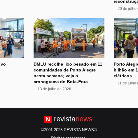
reconstruç
20 de julho
ovo
DMLU recolhe lixo pesado em 11
Porto Alegr
comunidades de Porto Alegre
bilhão em 
nesta semana; veja o
elétricos
cronograma do Bota-Fora
11 de julho
13 de julho de 2026
revista
news
N
©2001-2025 REVISTA NEWS®