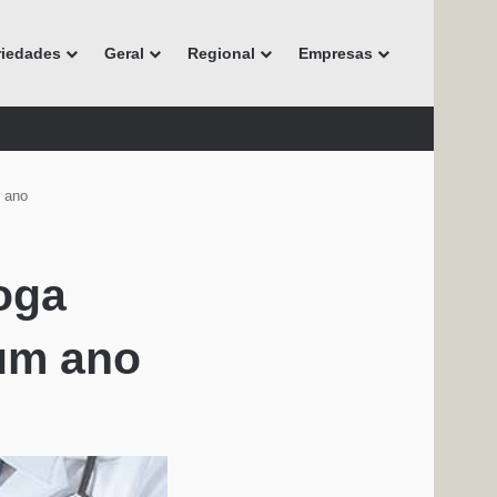
riedades
Geral
Regional
Empresas
 ano
oga
um ano