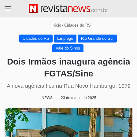
Menu
Início
/
Cidades do RS
Cidades do RS
Emprego
Rio Grande do Sul
Vale do Sinos
Dois Irmãos inaugura agência
FGTAS/Sine
A nova agência fica na Rua Novo Hamburgo, 1079
NEWS
23 de março de 2025