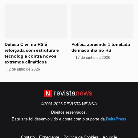
Defesa Civil no RS é
Polícia apreende 1 tonelada
reforçada com estrutura e
de maconha no RS
tecnologia contra novos
17 de junho de 2026
extremos climáticos
2 de julho de 2026
revista
news
N
©2001-2025 REVISTA NEWS®
Direitos reservados.
Este site foi desenvolvido e conta com o suporte da
DeltaPress
Contato
Expediente
Política de Cookies
Anuncie