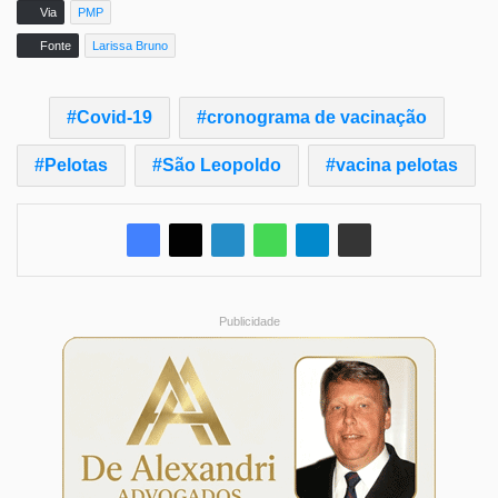
Via
PMP
Fonte
Larissa Bruno
Covid-19
cronograma de vacinação
Pelotas
São Leopoldo
vacina pelotas
Publicidade