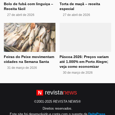
Bolo de fubá com linguiça –
Torta de maçã – receita
Receita fácil
especial
27 de abril de 2026
27 de abril de 2026
Feiras do Peixe movimentam
Páscoa 2026: Preços variam
cidades na Semana Santa
até 1.000% em Porto Alegre;
veja como economizar
31 de março de 2026
30 de março de 2026
revista
news
N
©2001-2025 REVISTA NEWS®
Direitos reservados.
Este site foi desenvolvido e conta com o suporte da
DeltaPress