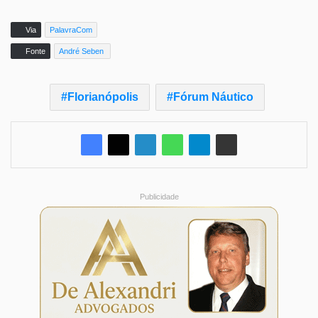
Via
PalavraCom
Fonte
André Seben
Florianópolis
Fórum Náutico
Publicidade