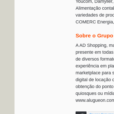
Youcom, Damyller, 
Alimentação contab
variedades de pro
COMERC Energia, ce
Sobre o Grupo
A AD Shopping, ma
presente em todas 
de diversos format
experiência em pl
marketplace para 
digital de locação 
obtenção do ponto 
quiosques ou mídi
www.alugueon.com