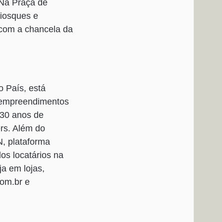
 Na Praça de
uiosques e
 com a chancela da
 País, está
0 empreendimentos
o 30 anos de
rs. Além do
, plataforma
dos locatários na
a em lojas,
com.br e