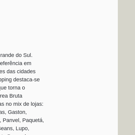
Grande do Sul.
eferência em
es das cidades
pping destaca-se
que torna o
rea Bruta
s no mix de lojas:
as, Gaston,
, Panvel, Paquetá,
Beans, Lupo,