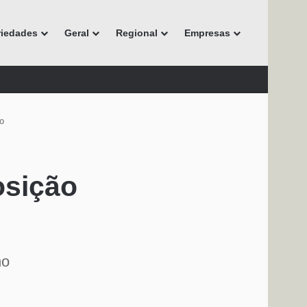
riedades
Geral
Regional
Empresas
o
osição
ho