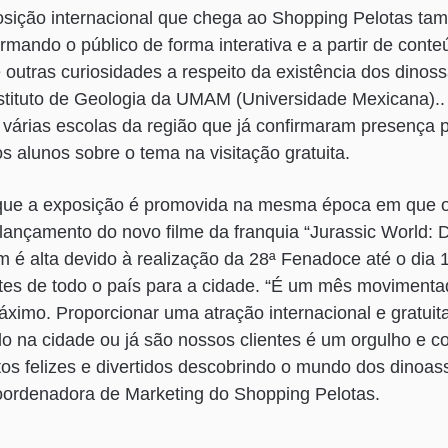
osição internacional que chega ao Shopping Pelotas ta
rmando o público de forma interativa e a partir de cont
e outras curiosidades a respeito da existência dos dino
stituto de Geologia da UMAM (Universidade Mexicana).. 
várias escolas da região que já confirmaram presença p
os alunos sobre o tema na visitação gratuita.
que a exposição é promovida na mesma época em que o
lançamento do novo filme da franquia “Jurassic World: 
 é alta devido à realização da 28ª Fenadoce até o dia 1
antes de todo o país para a cidade. “É um mês moviment
ximo. Proporcionar uma atração internacional e gratuita
o na cidade ou já são nossos clientes é um orgulho e c
s felizes e divertidos descobrindo o mundo dos dinoas
Coordenadora de Marketing do Shopping Pelotas.