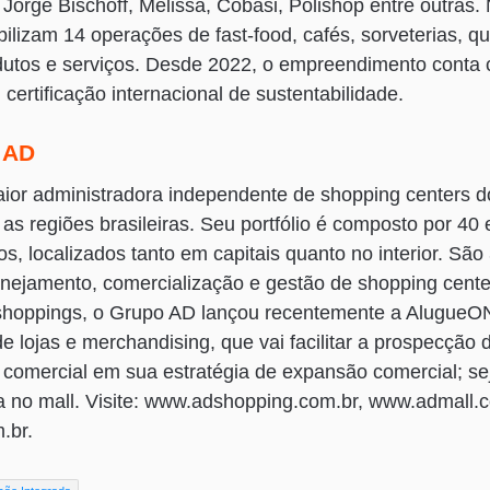
Jorge Bischoff, Melissa, Cobasi, Polishop entre outras.
ilizam 14 operações de fast-food, cafés, sorveterias, q
dutos e serviços. Desde 2022, o empreendimento conta
rtificação internacional de sustentabilidade.
 AD
ior administradora independente de shopping centers do
as regiões brasileiras. Seu portfólio é composto por 4
os, localizados tanto em capitais quanto no interior. Sã
anejamento, comercialização e gestão de shopping cente
shoppings, o Grupo AD lançou recentemente a AlugueON
de lojas e merchandising, que vai facilitar a prospecção 
comercial em sua estratégia de expansão comercial; sej
a no mall. Visite: www.adshopping.com.br, www.admall.
.br.