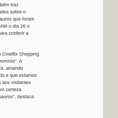
mbém traz
eúdos sobre o
ssauros que foram
Até o dia 26 o
ara conferir a
 Cineflix Shopping
Domínio”. A
9, atraindo
ado e que estamos
 aos visitantes
om certeza
sauros”, destaca