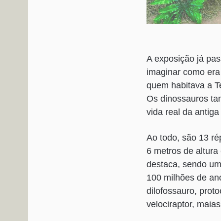
A exposição já pas
imaginar como era 
quem habitava a Te
Os dinossauros t
vida real da antiga
Ao todo, são 13 ré
6 metros de altur
destaca, sendo uma
100 milhões de ano
dilofossauro, prot
velociraptor, mai