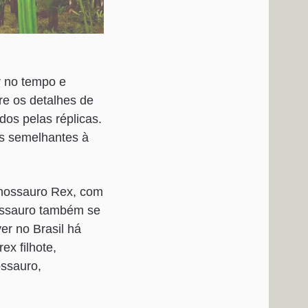
r no tempo e
re os detalhes de
dos pelas réplicas.
s semelhantes à
ranossauro Rex, com
nossauro também se
er no Brasil há
x filhote,
ossauro,