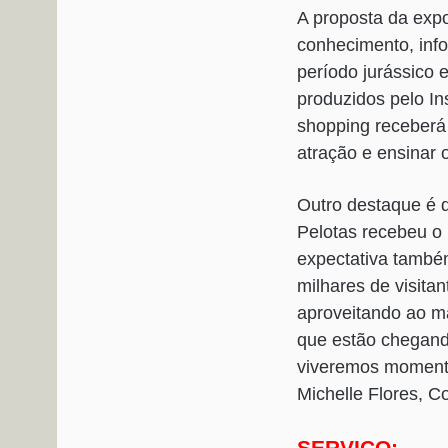
A proposta da exp
conhecimento, info
período jurássico 
produzidos pelo In
shopping receberá 
atração e ensinar 
Outro destaque é 
Pelotas recebeu o 
expectativa também
milhares de visit
aproveitando ao má
que estão chegand
viveremos momento
Michelle Flores, 
SERVIÇO: