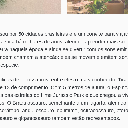
sou por 50 cidades brasileiras e é um convite para viaja
a vida há milhares de anos, além de aprender mais sob
rra naquela época e ainda se divertir com os sons emiti
ambém chamam a atenção: eles se movem e emitem son
 espécie.
plicas de dinossauros, entre eles o mais conhecido: Ti
a e 13 de comprimento. Com 5 metros de altura, o Espi
 das estrelas do filme Jurassic Park e que chegou a viv
s. O Braquiossauro, semelhante a um lagarto, além do re
ocerátopo, anquilossauro, galimimo, estiracossauro, pter
assauro e gigantossauro também estão representados.