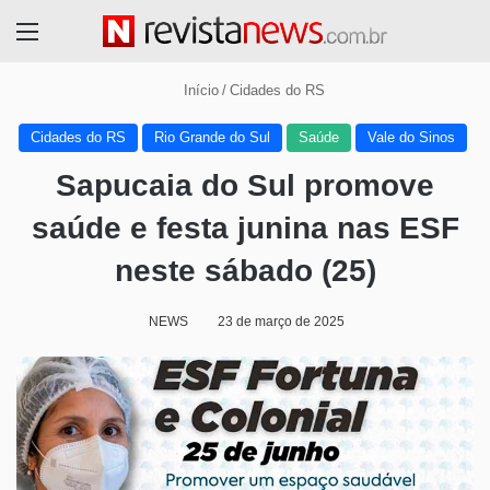
Menu
Início
/
Cidades do RS
Cidades do RS
Rio Grande do Sul
Saúde
Vale do Sinos
Sapucaia do Sul promove
saúde e festa junina nas ESF
neste sábado (25)
NEWS
23 de março de 2025