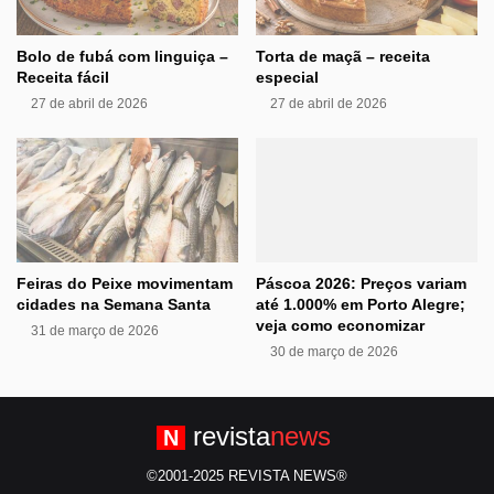
Bolo de fubá com linguiça –
Torta de maçã – receita
Receita fácil
especial
27 de abril de 2026
27 de abril de 2026
Feiras do Peixe movimentam
Páscoa 2026: Preços variam
cidades na Semana Santa
até 1.000% em Porto Alegre;
veja como economizar
31 de março de 2026
30 de março de 2026
revista
news
N
©2001-2025 REVISTA NEWS®