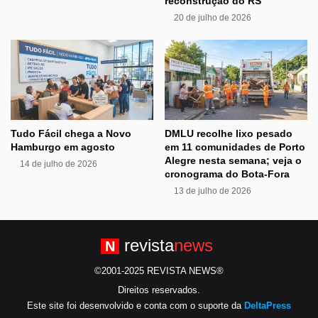
reconstrução do RS
20 de julho de 2026
Tudo Fácil chega a Novo
DMLU recolhe lixo pesado
Hamburgo em agosto
em 11 comunidades de Porto
Alegre nesta semana; veja o
14 de julho de 2026
cronograma do Bota-Fora
13 de julho de 2026
revista
news
N
©2001-2025 REVISTA NEWS®
Direitos reservados.
Este site foi desenvolvido e conta com o suporte da
DeltaPress