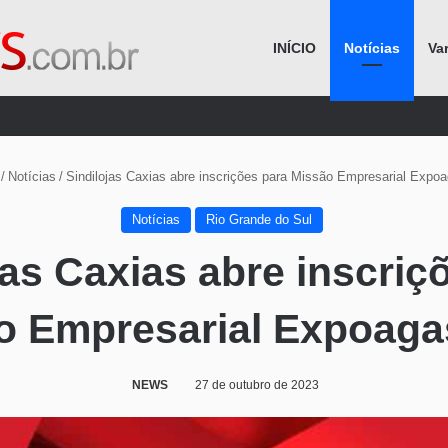
INÍCIO
Notícias
Va
Procurar por
/
Notícias
/
Sindilojas Caxias abre inscrições para Missão Empresarial Expo
Notícias
Rio Grande do Sul
jas Caxias abre inscriç
o Empresarial Expoaga
NEWS
27 de outubro de 2023