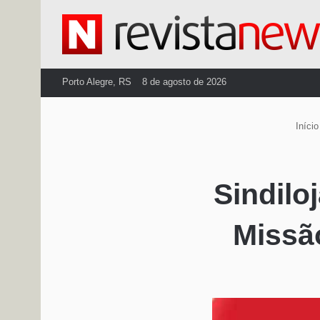
Porto Alegre, RS
8 de agosto de 2026
Início
Sindilo
Missã