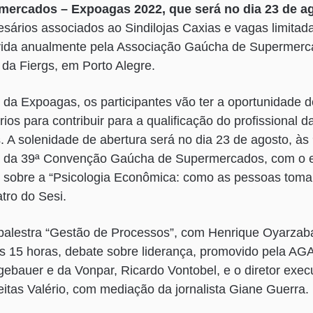
ercados – Expoagas 2022, que será no dia 23 de ag
esários associados ao Sindilojas Caxias e vagas limitada
ida anualmente pela Associação Gaúcha de Supermerc
da Fiergs, em Porto Alegre.
 da Expoagas, os participantes vão ter a oportunidade
ios para contribuir para a qualificação do profissional 
. A solenidade de abertura será no dia 23 de agosto, às
a da 39ª Convenção Gaúcha de Supermercados, com o
ar sobre a “Psicologia Econômica: como as pessoas tom
tro do Sesi.
m palestra “Gestão de Processos”, com Henrique Oyarza
 às 15 horas, debate sobre liderança, promovido pela A
ebauer e da Vonpar, Ricardo Vontobel, e o diretor exec
eitas Valério, com mediação da jornalista Giane Guerra.