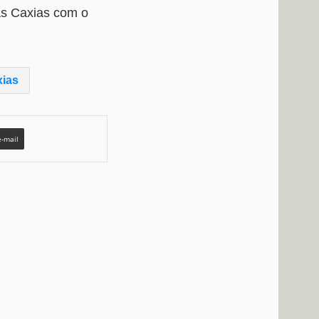
as Caxias com o
xias
e-mail