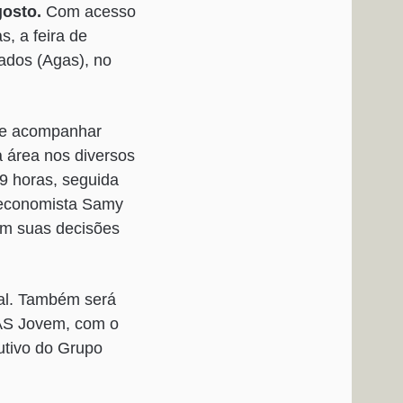
osto.
Com acesso
s, a feira de
ados (Agas), no
 de acompanhar
da área nos diversos
 9 horas, seguida
 economista Samy
am suas decisões
bal. Também será
GAS Jovem, com o
utivo do Grupo