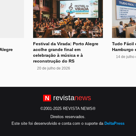
Festival da Virada: Porto Alegre
Tudo Fácil
Alegre
acolhe grande final em
Hamburgo 
celebração à música e à
14 de julho
reconstrução do RS
20 de julho de 2026
revista
news
N
©2001-2025 REVISTA NEWS®
Direitos reservados.
Este site foi desenvolvido e conta com o suporte da
DeltaPress